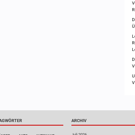
V
R
D
Ü
L
R
L
D
V
U
V
AGWÖRTER
ARCHIV
Juli 2026