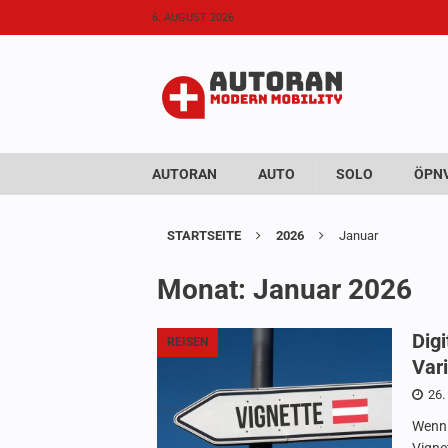
6. AUGUST 2026
AUTORAN
AUTO
SOLO
ÖPNV
STARTSEITE
2026
Januar
Monat:
Januar 2026
Digi
REISEN
Vari
26.
Wenn 