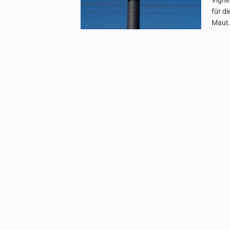
Vigne
für d
Maut.