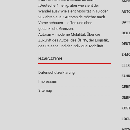
ANH
„Deutschen“ heilig, aber wie sieht der
Wandel aus? Wie sieht Mobilität in 10 oder
AUT
20 Jahren aus ? Autoran.de möchte nach
BATT
Vorne schauen – offen und ohne
gedankliche Grenzen.
DEUT
Autoran – moderne Mobilität. Über die
Zukunft des Autos, des ÖPNV, der Logistik,
DEU
des Reisens und der Individual Mobilität
E-MO
NAVIGATION
ELEK
Datenschutzerklärung
FAH
Impressum
GEB
Sitemap
GEB
KOS
LOGI
MOT