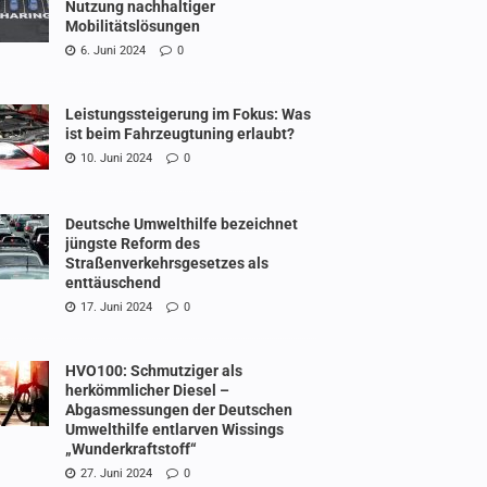
Nutzung nachhaltiger
Mobilitätslösungen
6. Juni 2024
0
Leistungssteigerung im Fokus: Was
ist beim Fahrzeugtuning erlaubt?
10. Juni 2024
0
Deutsche Umwelthilfe bezeichnet
jüngste Reform des
Straßenverkehrsgesetzes als
enttäuschend
17. Juni 2024
0
HVO100: Schmutziger als
herkömmlicher Diesel –
Abgasmessungen der Deutschen
Umwelthilfe entlarven Wissings
„Wunderkraftstoff“
27. Juni 2024
0