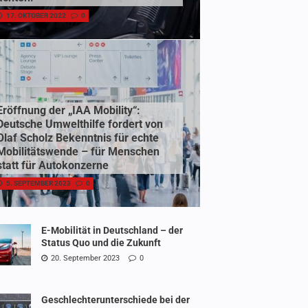
17. OKTOBER 2022
0
Eröffnung der „IAA Mobility“:
Deutsche Umwelthilfe fordert von
Olaf Scholz Bekenntnis für echte
Mobilitätswende – für Menschen
statt für Autokonzerne
5. SEPTEMBER 2023
0
E-Mobilität in Deutschland – der
Status Quo und die Zukunft
20. September 2023
0
Geschlechterunterschiede bei der