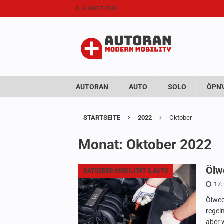
8. AUGUST 2026
AUTORAN
AUTO
SOLO
ÖPNV
STARTSEITE
2022
Oktober
Monat:
Oktober 2022
Ölw
RATGEBER MOBILITÄT & AUTO
17.
Ölwec
regel
aber 