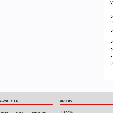
V
R
D
Ü
L
R
L
D
V
U
V
AGWÖRTER
ARCHIV
Juli 2026