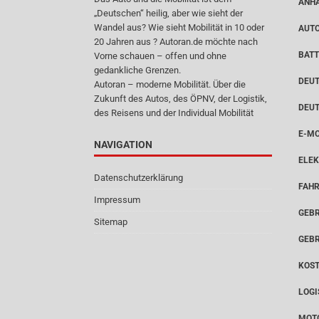
ANH
„Deutschen“ heilig, aber wie sieht der
Wandel aus? Wie sieht Mobilität in 10 oder
AUT
20 Jahren aus ? Autoran.de möchte nach
BATT
Vorne schauen – offen und ohne
gedankliche Grenzen.
DEUT
Autoran – moderne Mobilität. Über die
Zukunft des Autos, des ÖPNV, der Logistik,
DEU
des Reisens und der Individual Mobilität
E-MO
NAVIGATION
ELEK
Datenschutzerklärung
FAH
Impressum
GEB
Sitemap
GEB
KOS
LOGI
MOT