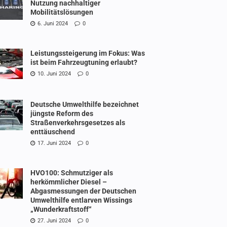
Nutzung nachhaltiger
Mobilitätslösungen
6. Juni 2024
0
Leistungssteigerung im Fokus: Was
ist beim Fahrzeugtuning erlaubt?
10. Juni 2024
0
Deutsche Umwelthilfe bezeichnet
jüngste Reform des
Straßenverkehrsgesetzes als
enttäuschend
17. Juni 2024
0
HVO100: Schmutziger als
herkömmlicher Diesel –
Abgasmessungen der Deutschen
Umwelthilfe entlarven Wissings
„Wunderkraftstoff“
27. Juni 2024
0