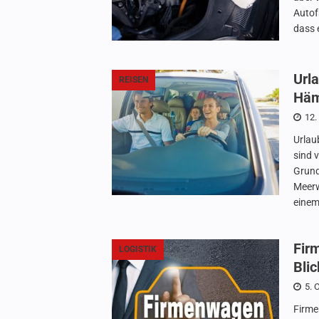
Autof
dass 
Url
REISEN
Häm
12.
Urlau
sind 
Grund
Meerw
einem
Fir
LOGISTIK
Blic
5. 
Firme