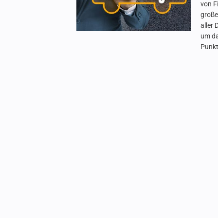
von F
große
aller
um da
Punkt