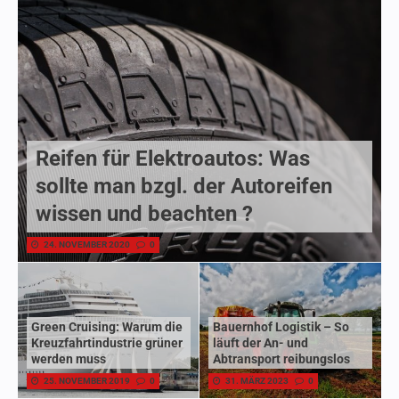
Reifen für Elektroautos: Was
sollte man bzgl. der Autoreifen
wissen und beachten ?
24. NOVEMBER 2020
0
Green Cruising: Warum die
Bauernhof Logistik – So
Kreuzfahrtindustrie grüner
läuft der An- und
werden muss
Abtransport reibungslos
25. NOVEMBER 2019
0
31. MÄRZ 2023
0