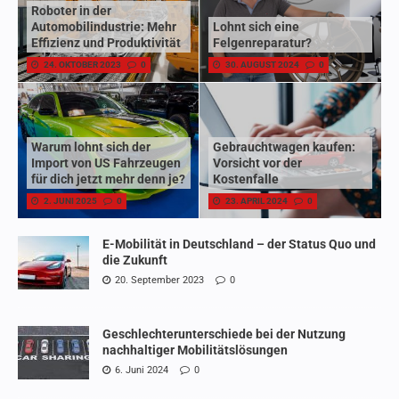
Roboter in der
Automobilindustrie: Mehr
Lohnt sich eine
Effizienz und Produktivität
Felgenreparatur?
24. OKTOBER 2023
0
30. AUGUST 2024
0
Warum lohnt sich der
Gebrauchtwagen kaufen:
Import von US Fahrzeugen
Vorsicht vor der
für dich jetzt mehr denn je?
Kostenfalle
2. JUNI 2025
0
23. APRIL 2024
0
E-Mobilität in Deutschland – der Status Quo und
die Zukunft
20. September 2023
0
Geschlechterunterschiede bei der Nutzung
nachhaltiger Mobilitätslösungen
6. Juni 2024
0