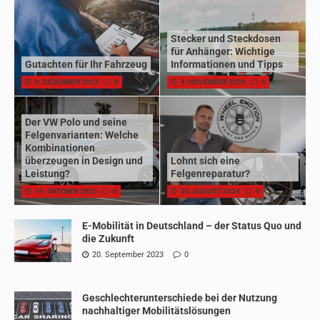
Stecker und Steckdosen
für Anhänger: Wichtige
Gutachten für Ihr Fahrzeug
Informationen und Tipps
6. DEZEMBER 2023
0
4. NOVEMBER 2024
0
Der VW Polo und seine
Felgenvarianten: Welche
Kombinationen
überzeugen in Design und
Lohnt sich eine
Leistung?
Felgenreparatur?
14. OKTOBER 2025
0
30. AUGUST 2024
0
E-Mobilität in Deutschland – der Status Quo und
die Zukunft
20. September 2023
0
Geschlechterunterschiede bei der Nutzung
nachhaltiger Mobilitätslösungen