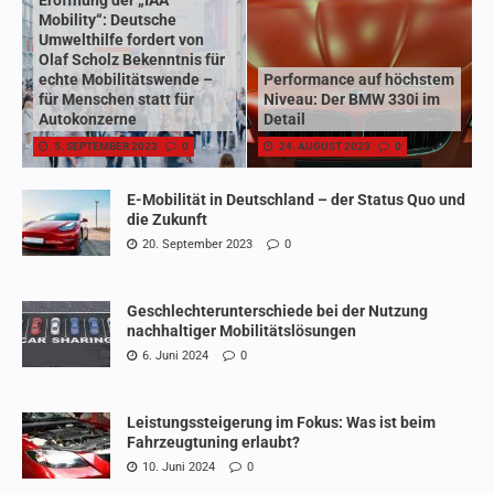
Mobility“: Deutsche
Umwelthilfe fordert von
Olaf Scholz Bekenntnis für
echte Mobilitätswende –
Performance auf höchstem
für Menschen statt für
Niveau: Der BMW 330i im
Autokonzerne
Detail
5. SEPTEMBER 2023
0
24. AUGUST 2023
0
E-Mobilität in Deutschland – der Status Quo und
die Zukunft
20. September 2023
0
Geschlechterunterschiede bei der Nutzung
nachhaltiger Mobilitätslösungen
6. Juni 2024
0
Leistungssteigerung im Fokus: Was ist beim
Fahrzeugtuning erlaubt?
10. Juni 2024
0