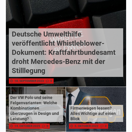
Deutsche Umwelthilfe
veröffentlicht Whistleblower-
Dokument: Kraftfahrtbundesamt
droht Mercedes-Benz mit der
Stilllegung
18. SEPTEMBER 2023
0
Der VW Polo und seine
Felgenvarianten: Welche
Kombinationen
Firmenwagen leasen?
überzeugen in Design und
Alles Wichtige auf einen
Leistung?
Blick
14. OKTOBER 2025
0
5. OKTOBER 2022
0
Eröffnung der „IAA