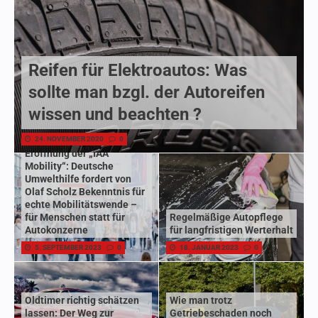
Reifen für Elektroautos: Was
sollte man bzgl. der Autoreifen
wissen und beachten ?
24. NOVEMBER 2020
0
Eröffnung der „IAA
Mobility“: Deutsche
Umwelthilfe fordert von
Olaf Scholz Bekenntnis für
echte Mobilitätswende –
für Menschen statt für
Regelmäßige Autopflege
Autokonzerne
für langfristigen Werterhalt
5. SEPTEMBER 2023
0
18. JANUAR 2023
0
Oldtimer richtig schätzen
Wie man trotz
lassen: Der Weg zur
Getriebeschaden noch