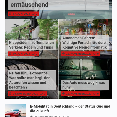
enttäuschend
17. JUNI 2024
0
Autonomes Fahren:
Klappräder im öffentlichen
Wichtige Fortschritte durch
Verkehr: Regeln und Tipps
Kognitive Neuroinformatik
19. JUNI 2023
0
22. NOVEMBER 2022
0
Reifen für Elektroautos:
Was sollte man bzgl. der
Autoreifen wissen und
Das Auto muss weg – was
beachten ?
nun?
24. NOVEMBER 2020
0
22. NOVEMBER 2020
0
E-Mobilität in Deutschland – der Status Quo und
die Zukunft
20. September 2023
0