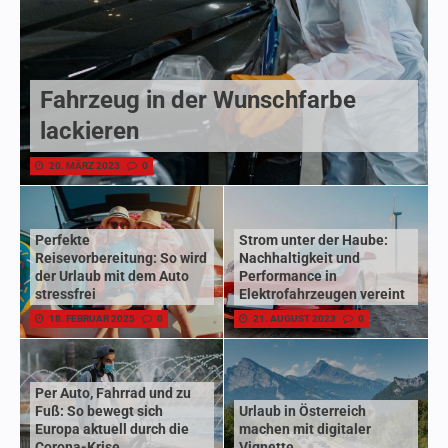
Fahrzeug in der Wunschfarbe
lackieren
20. MÄRZ 2023
0
Perfekte
Strom unter der Haube:
Reisevorbereitung: So wird
Nachhaltigkeit und
der Urlaub mit dem Auto
Performance in
stressfrei
Elektrofahrzeugen vereint
18. FEBRUAR 2025
0
21. AUGUST 2023
0
Per Auto, Fahrrad und zu
Fuß: So bewegt sich
Urlaub in Österreich
Europa aktuell durch die
machen mit digitaler
Corona-Krise
Vignette