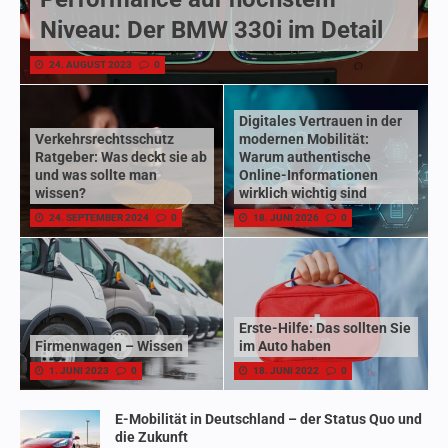
Niveau: Der BMW 330i im Detail
24. AUGUST 2023
0
Digitales Vertrauen in der
Verkehrsrechtsschutz
modernen Mobilität:
Ratgeber: Was deckt sie ab
Warum authentische
und was sollte man
Online-Informationen
wissen?
wirklich wichtig sind
24. SEPTEMBER 2024
0
18. JUNI 2026
0
Erste-Hilfe: Das sollten Sie
Firmenwagen – Wissen
im Auto haben
1. JUNI 2023
0
18. JUNI 2022
0
E-Mobilität in Deutschland – der Status Quo und
die Zukunft