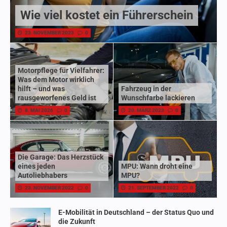
Wie viel kostet ein Führerschein
23. NOVEMBER 2023
0
Motorpflege für Vielfahrer:
Was dem Motor wirklich
hilft – und was
Fahrzeug in der
rausgeworfenes Geld ist
Wunschfarbe lackieren
8. MAI 2026
0
20. MÄRZ 2023
0
Die Garage: Das Herzstück
eines jeden
MPU: Wann droht eine
Autoliebhabers
MPU?
23. NOVEMBER 2022
0
21. SEPTEMBER 2022
0
E-Mobilität in Deutschland – der Status Quo und
die Zukunft