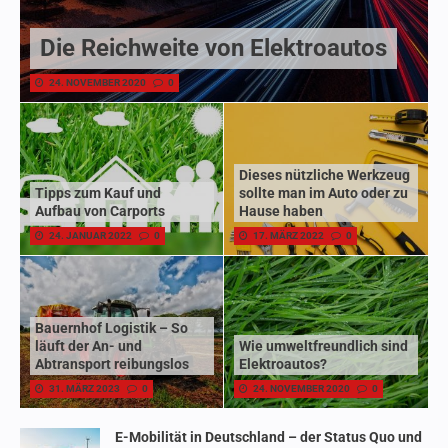
Die Reichweite von Elektroautos
24. NOVEMBER 2020
0
Dieses nützliche Werkzeug
Tipps zum Kauf und
sollte man im Auto oder zu
Aufbau von Carports
Hause haben
24. JANUAR 2022
0
17. MÄRZ 2022
0
Bauernhof Logistik – So
läuft der An- und
Wie umweltfreundlich sind
Abtransport reibungslos
Elektroautos?
31. MÄRZ 2023
0
24. NOVEMBER 2020
0
E-Mobilität in Deutschland – der Status Quo und