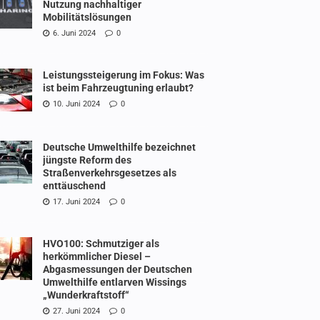
Nutzung nachhaltiger
Mobilitätslösungen
6. Juni 2024
0
Leistungssteigerung im Fokus: Was
ist beim Fahrzeugtuning erlaubt?
10. Juni 2024
0
Deutsche Umwelthilfe bezeichnet
jüngste Reform des
Straßenverkehrsgesetzes als
enttäuschend
17. Juni 2024
0
HVO100: Schmutziger als
herkömmlicher Diesel –
Abgasmessungen der Deutschen
Umwelthilfe entlarven Wissings
„Wunderkraftstoff“
27. Juni 2024
0