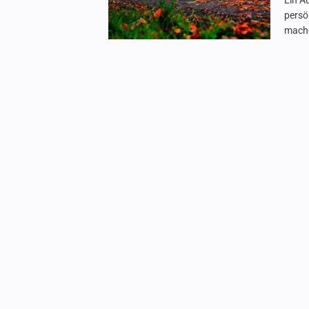
Ein Au
persö
mache