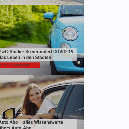
PwC-Studie: So verändert COVID-19
das Leben in den Städten
22. NOVEMBER 2020
0
Auto Abo – alles Wissenswerte
übers Auto-Abo