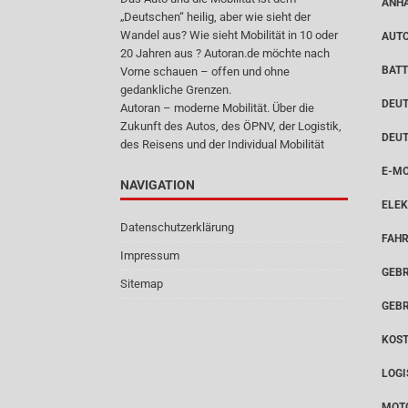
ANH
„Deutschen“ heilig, aber wie sieht der
Wandel aus? Wie sieht Mobilität in 10 oder
AUT
20 Jahren aus ? Autoran.de möchte nach
BATT
Vorne schauen – offen und ohne
gedankliche Grenzen.
DEUT
Autoran – moderne Mobilität. Über die
Zukunft des Autos, des ÖPNV, der Logistik,
DEU
des Reisens und der Individual Mobilität
E-MO
NAVIGATION
ELEK
Datenschutzerklärung
FAH
Impressum
GEB
Sitemap
GEB
KOS
LOGI
MOT