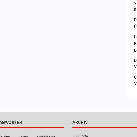
V
R
D
Ü
L
R
L
D
V
U
V
AGWÖRTER
ARCHIV
Juli 2026