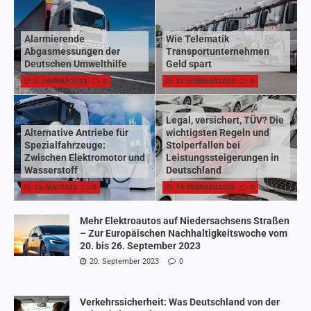
Alarmierende
Wie Telematik
Abgasmessungen der
Transportunternehmen
Deutschen Umwelthilfe
Geld spart
5. JANUAR 2023
0
21. FEBRUAR 2025
0
Legal, versichert, TÜV? Die
Alternative Antriebe für
wichtigsten Regeln und
Spezialfahrzeuge:
Stolperfallen bei
Zwischen Elektromotor und
Leistungssteigerungen in
Wasserstoff
Deutschland
13. MAI 2025
0
14. FEBRUAR 2026
0
Mehr Elektroautos auf Niedersachsens Straßen
– Zur Europäischen Nachhaltigkeitswoche vom
20. bis 26. September 2023
20. September 2023
0
Verkehrssicherheit: Was Deutschland von der