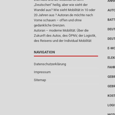
ANH
„Deutschen“ heilig, aber wie sieht der
Wandel aus? Wie sieht Mobilität in 10 oder
AUT
20 Jahren aus ? Autoran.de möchte nach
BATT
Vorne schauen – offen und ohne
gedankliche Grenzen.
DEUT
Autoran – moderne Mobilität. Über die
Zukunft des Autos, des ÖPNV, der Logistik,
DEU
des Reisens und der Individual Mobilität
E-MO
NAVIGATION
ELEK
Datenschutzerklärung
FAH
Impressum
GEB
Sitemap
GEB
KOS
LOGI
MOT