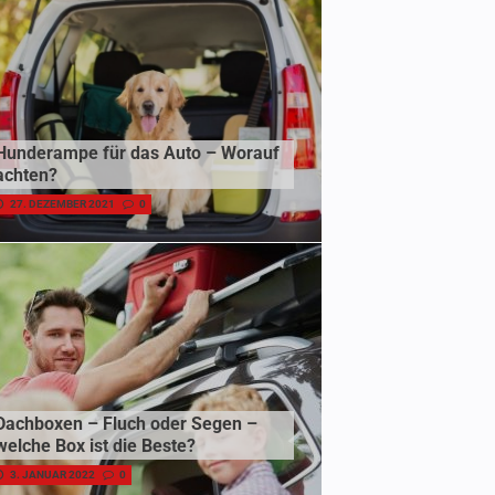
Hunderampe für das Auto – Worauf
achten?
27. DEZEMBER 2021
0
Dachboxen – Fluch oder Segen –
welche Box ist die Beste?
3. JANUAR 2022
0