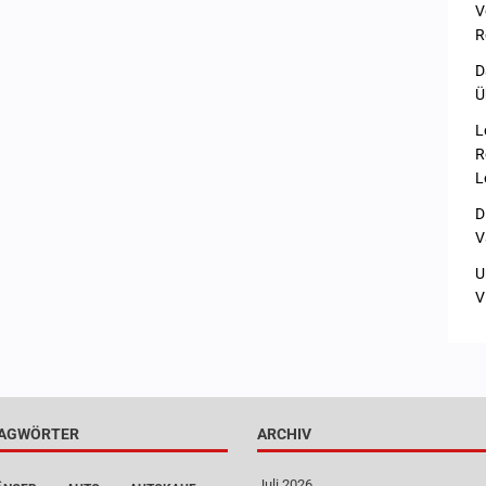
V
R
D
Ü
L
R
L
D
V
U
V
AGWÖRTER
ARCHIV
Juli 2026