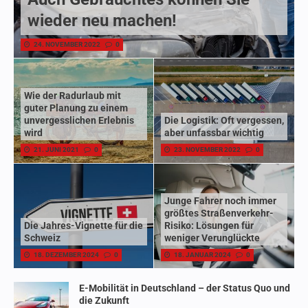
wieder neu machen!
24. NOVEMBER 2022
0
Wie der Radurlaub mit
guter Planung zu einem
unvergesslichen Erlebnis
Die Logistik: Oft vergessen,
wird
aber unfassbar wichtig
21. JUNI 2021
0
23. NOVEMBER 2022
0
Junge Fahrer noch immer
größtes Straßenverkehr-
Die Jahres-Vignette für die
Risiko: Lösungen für
Schweiz
weniger Verunglückte
18. DEZEMBER 2024
0
18. JANUAR 2024
0
E-Mobilität in Deutschland – der Status Quo und
die Zukunft