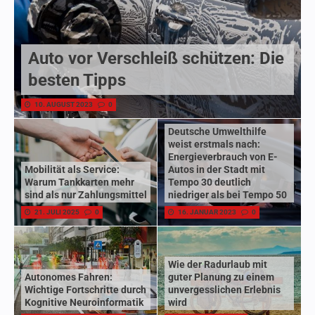
Auto vor Verschleiß schützen: Die
besten Tipps
10. AUGUST 2023
0
Deutsche Umwelthilfe
weist erstmals nach:
Energieverbrauch von E-
Mobilität als Service:
Autos in der Stadt mit
Warum Tankkarten mehr
Tempo 30 deutlich
sind als nur Zahlungsmittel
niedriger als bei Tempo 50
21. JULI 2025
0
16. JANUAR 2023
0
Wie der Radurlaub mit
Autonomes Fahren:
guter Planung zu einem
Wichtige Fortschritte durch
unvergesslichen Erlebnis
Kognitive Neuroinformatik
wird