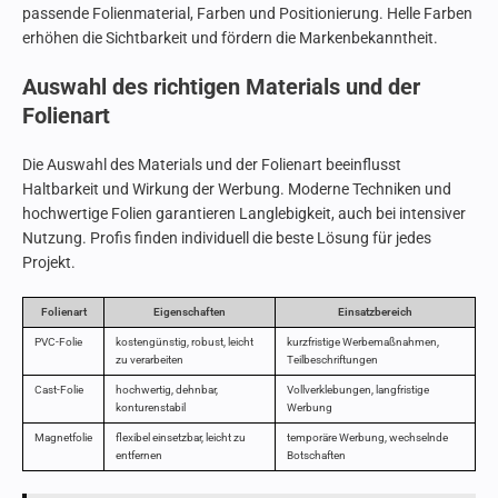
passende Folienmaterial, Farben und Positionierung. Helle Farben
erhöhen die Sichtbarkeit und fördern die Markenbekanntheit.
Auswahl des richtigen Materials und der
Folienart
Die Auswahl des Materials und der Folienart beeinflusst
Haltbarkeit und Wirkung der Werbung. Moderne Techniken und
hochwertige Folien garantieren Langlebigkeit, auch bei intensiver
Nutzung. Profis finden individuell die beste Lösung für jedes
Projekt.
Folienart
Eigenschaften
Einsatzbereich
PVC-Folie
kostengünstig, robust, leicht
kurzfristige Werbemaßnahmen,
zu verarbeiten
Teilbeschriftungen
Cast-Folie
hochwertig, dehnbar,
Vollverklebungen, langfristige
konturenstabil
Werbung
Magnetfolie
flexibel einsetzbar, leicht zu
temporäre Werbung, wechselnde
entfernen
Botschaften