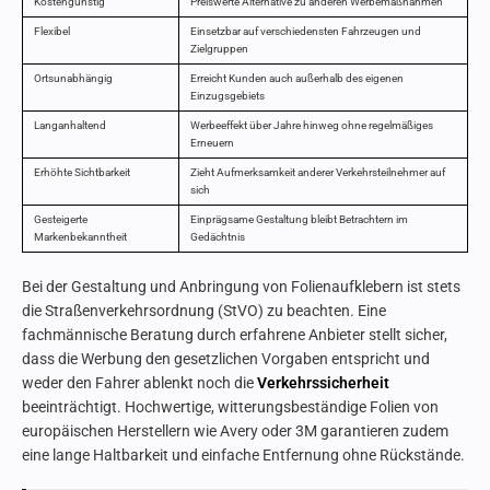
Kostengünstig
Preiswerte Alternative zu anderen Werbemaßnahmen
Flexibel
Einsetzbar auf verschiedensten Fahrzeugen und
Zielgruppen
Ortsunabhängig
Erreicht Kunden auch außerhalb des eigenen
Einzugsgebiets
Langanhaltend
Werbeeffekt über Jahre hinweg ohne regelmäßiges
Erneuern
Erhöhte Sichtbarkeit
Zieht Aufmerksamkeit anderer Verkehrsteilnehmer auf
sich
Gesteigerte
Einprägsame Gestaltung bleibt Betrachtern im
Markenbekanntheit
Gedächtnis
Bei der Gestaltung und Anbringung von Folienaufklebern ist stets
die Straßenverkehrsordnung (StVO) zu beachten. Eine
fachmännische Beratung durch erfahrene Anbieter stellt sicher,
dass die Werbung den gesetzlichen Vorgaben entspricht und
weder den Fahrer ablenkt noch die
Verkehrssicherheit
beeinträchtigt. Hochwertige, witterungsbeständige Folien von
europäischen Herstellern wie Avery oder 3M garantieren zudem
eine lange Haltbarkeit und einfache Entfernung ohne Rückstände.