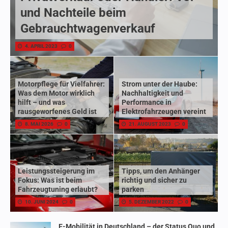
und Nachteile beim
Gebrauchtwagenverkauf
4. APRIL 2023
0
Motorpflege für Vielfahrer:
Strom unter der Haube:
Was dem Motor wirklich
Nachhaltigkeit und
hilft – und was
Performance in
rausgeworfenes Geld ist
Elektrofahrzeugen vereint
8. MAI 2026
0
21. AUGUST 2023
0
Leistungssteigerung im
Tipps, um den Anhänger
Fokus: Was ist beim
richtig und sicher zu
Fahrzeugtuning erlaubt?
parken
10. JUNI 2024
0
5. DEZEMBER 2022
0
E-Mobilität in Deutschland – der Status Quo und