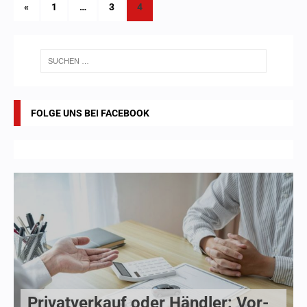
«
1
…
3
4
FOLGE UNS BEI FACEBOOK
Privatverkauf oder Händler: Vor-