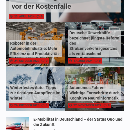
vor der Kostenfalle
23. APRIL 2024
0
Deutsche Umwelthilfe
bezeichnet jüngste Reform
Roboter in der
des
Automobilindustrie: Mehr
Straßenverkehrsgesetzes
Effizienz und Produktivität
als enttäuschend
24. OKTOBER 2023
0
17. JUNI 2024
0
Winterfestes Auto: Tipps
Autonomes Fahren:
zur richtigen Autopflege im
Wichtige Fortschritte durch
Winter
Kognitive Neuroinformatik
26. OKTOBER 2023
0
22. NOVEMBER 2022
0
E-Mobilität in Deutschland – der Status Quo und
die Zukunft