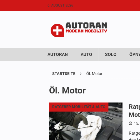
6. AUGUST 2026
AUTORAN
AUTO
SOLO
ÖPNV
STARTSEITE
Öl. Motor
Öl. Motor
Rat
RATGEBER MOBILITÄT & AUTO
Mot
15.
Ratge