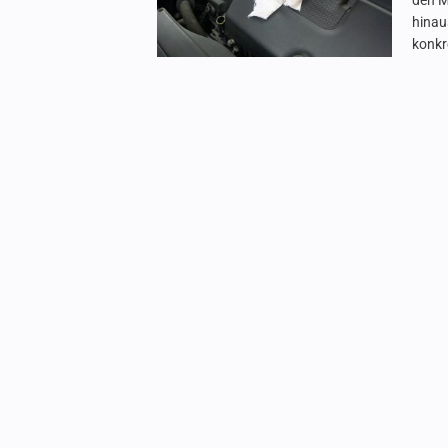
den M
hinau
konkr