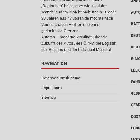
ANH
„Deutschen“ heilig, aber wie sieht der
Wandel aus? Wie sieht Mobilität in 10 oder
AUT
20 Jahren aus ? Autoran.de möchte nach
BATT
Vorne schauen – offen und ohne
gedankliche Grenzen.
DEUT
Autoran – moderne Mobilität. Über die
Zukunft des Autos, des ÖPNV, der Logistik,
DEU
des Reisens und der Individual Mobilität
E-MO
NAVIGATION
ELEK
Datenschutzerklärung
FAH
Impressum
GEB
Sitemap
GEB
KOS
LOGI
MOT