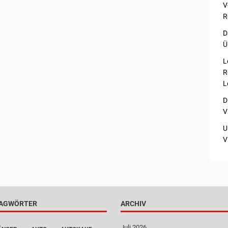
V
R
D
Ü
L
R
L
D
V
U
V
AGWÖRTER
ARCHIV
Juli 2026