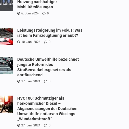
Nutzung nachhaltiger
Mobilitätslösungen
6. Juni 2024
0
Leistungssteigerung im Fokus: Was
ist beim Fahrzeugtuning erlaubt?
10. Juni 2024
0
Deutsche Umwelthilfe bezeichnet
jüngste Reform des
Straßenverkehrsgesetzes als
enttäuschend
17. Juni 2024
0
HVO100: Schmutziger als
herkömmlicher Diesel –
Abgasmessungen der Deutschen
Umwelthilfe entlarven Wissings
„Wunderkraftstoff“
27. Juni 2024
0