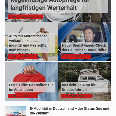
langfristigen Werterhalt
18. JANUAR 2023
0
Auto mit Motorschaden
verkaufen – ist das
möglich und was sollte
Neuer Dienstwagen-Check
man wissen?
der Deutschen Umwelthilfe
20. JUNI 2023
0
10. JULI 2023
0
Erste-Hilfe: Das sollten Sie
Das richtige Auto für
im Auto haben
Urlaubsfahrten
18. JUNI 2022
0
28. MÄRZ 2023
0
E-Mobilität in Deutschland – der Status Quo und
die Zukunft