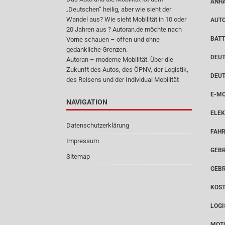
ANH
„Deutschen“ heilig, aber wie sieht der
Wandel aus? Wie sieht Mobilität in 10 oder
AUT
20 Jahren aus ? Autoran.de möchte nach
BATT
Vorne schauen – offen und ohne
gedankliche Grenzen.
DEUT
Autoran – moderne Mobilität. Über die
Zukunft des Autos, des ÖPNV, der Logistik,
DEU
des Reisens und der Individual Mobilität
E-MO
NAVIGATION
ELEK
Datenschutzerklärung
FAH
Impressum
GEB
Sitemap
GEB
KOS
LOGI
MOT