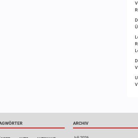
V
R
D
Ü
L
R
L
D
V
U
V
AGWÖRTER
ARCHIV
Juli 2026