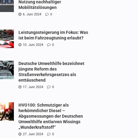
Nutzung nachhaltiger
Mobilitätslösungen
6. Juni 2024
0
Leistungssteigerung im Fokus: Was
ist beim Fahrzeugtuning erlaubt?
10. Juni 2024
0
Deutsche Umwelthilfe bezeichnet
jüngste Reform des
Straßenverkehrsgesetzes als
enttäuschend
17. Juni 2024
0
HVO100: Schmutziger als
herkömmlicher Diesel –
Abgasmessungen der Deutschen
Umwelthilfe entlarven Wissings
„Wunderkraftstoff“
27. Juni 2024
0