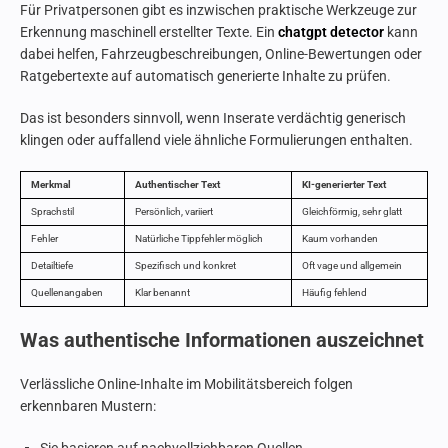
Für Privatpersonen gibt es inzwischen praktische Werkzeuge zur
Erkennung maschinell erstellter Texte. Ein
chatgpt detector
kann
dabei helfen, Fahrzeugbeschreibungen, Online-Bewertungen oder
Ratgebertexte auf automatisch generierte Inhalte zu prüfen.
Das ist besonders sinnvoll, wenn Inserate verdächtig generisch
klingen oder auffallend viele ähnliche Formulierungen enthalten.
Merkmal
Authentischer Text
KI-generierter Text
Sprachstil
Persönlich, variiert
Gleichförmig, sehr glatt
Fehler
Natürliche Tippfehler möglich
Kaum vorhanden
Detailtiefe
Spezifisch und konkret
Oft vage und allgemein
Quellenangaben
Klar benannt
Häufig fehlend
Was authentische Informationen auszeichnet
Verlässliche Online-Inhalte im Mobilitätsbereich folgen
erkennbaren Mustern: