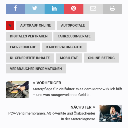
AUTOKAUF ONLINE
AUTOPORTALE
DIGITALES VERTRAUEN
FAHRZEUGINSERATE
FAHRZEUGKAUF
KAUFBERATUNG AUTO
KI-GENERIERTE INHALTE
MOBILITÄT
ONLINE-BETRUG
VERBRAUCHERINFORMATIONEN
VORHERIGER
Motorpflege für Vielfahrer: Was dem Motor wirklich hilft
– und was rausgeworfenes Geld ist
NÄCHSTER
PCV-Ventilmembranen, AGR-Ventile und Ölabscheider
in der Motordiagnose