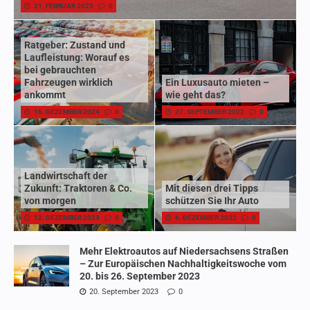
21. FEBRUAR 2025
0
Ratgeber: Zustand und
Laufleistung: Worauf es
bei gebrauchten
Fahrzeugen wirklich
Ein Luxusauto mieten –
ankommt
wie geht das?
16. DEZEMBER 2024
0
27. SEPTEMBER 2022
0
Landwirtschaft der
Zukunft: Traktoren & Co.
Mit diesen drei Tipps
von morgen
schützen Sie Ihr Auto
12. DEZEMBER 2023
0
6. DEZEMBER 2022
0
Mehr Elektroautos auf Niedersachsens Straßen
– Zur Europäischen Nachhaltigkeitswoche vom
20. bis 26. September 2023
20. September 2023
0