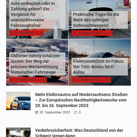
Auto verkaufen oder in
Zahlung geben? Ein
Vergleich für
Praktische Tipps für die
unentschlossene
Wahl des richtigen
Fahrzeughalter
Gebrauchtwagens
5. JUNI 2025
0
28. AUGUST 2023
0
Oldtimer richtig schätzen
lassen: Der Weg zur
Elektromobilität im Fokus:
präzisen Wertermittlung
Der THG-Bonus für E-
historischer Fahrzeuge
Autos
27. MÄRZ 2025
0
9. JANUAR 2024
0
Mehr Elektroautos auf Niedersachsens Straßen
– Zur Europäischen Nachhaltigkeitswoche vom
20. bis 26. September 2023
20. September 2023
0
Verkehrssicherheit: Was Deutschland von der
Schweiz lernen kann