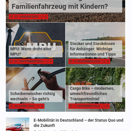
Familienfahrzeug mit Kindern?
25. JANUAR 2022
0
Stecker und Steckdosen
MPU: Wann droht eine
für Anhänger: Wichtige
MPU?
Informationen und Tipps
21. SEPTEMBER 2022
0
4. NOVEMBER 2024
0
Cargo Bike – modernes,
Scheibenwischer richtig
umweltfreundliches
wechseln – So geht’s
Transportmittel
24. APRIL 2023
0
1. DEZEMBER 2020
0
E-Mobilität in Deutschland – der Status Quo und
die Zukunft