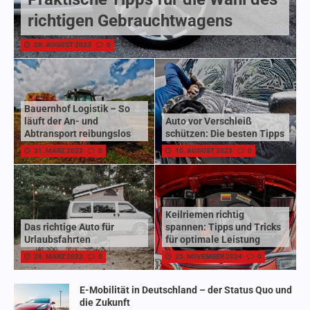
richtigen Gebrauchtwagens
28. AUGUST 2023
0
Bauernhof Logistik – So
läuft der An- und
Auto vor Verschleiß
Abtransport reibungslos
schützen: Die besten Tipps
31. MÄRZ 2023
0
10. AUGUST 2023
0
Keilriemen richtig
Das richtige Auto für
spannen: Tipps und Tricks
Urlaubsfahrten
für optimale Leistung
28. MÄRZ 2023
0
25. NOVEMBER 2024
0
E-Mobilität in Deutschland – der Status Quo und
die Zukunft