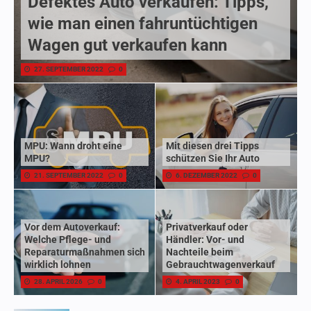
Defektes Auto verkaufen: Tipps,
wie man einen fahruntüchtigen
Wagen gut verkaufen kann
27. SEPTEMBER 2022
0
MPU: Wann droht eine
Mit diesen drei Tipps
MPU?
schützen Sie Ihr Auto
21. SEPTEMBER 2022
0
6. DEZEMBER 2022
0
Vor dem Autoverkauf:
Privatverkauf oder
Welche Pflege- und
Händler: Vor- und
Reparaturmaßnahmen sich
Nachteile beim
wirklich lohnen
Gebrauchtwagenverkauf
28. APRIL 2026
0
4. APRIL 2023
0