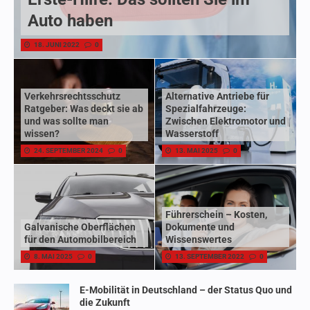
Auto haben
18. JUNI 2022
0
Verkehrsrechtsschutz
Alternative Antriebe für
Ratgeber: Was deckt sie ab
Spezialfahrzeuge:
und was sollte man
Zwischen Elektromotor und
wissen?
Wasserstoff
24. SEPTEMBER 2024
0
13. MAI 2025
0
Führerschein – Kosten,
Galvanische Oberflächen
Dokumente und
für den Automobilbereich
Wissenswertes
8. MAI 2025
0
13. SEPTEMBER 2022
0
E-Mobilität in Deutschland – der Status Quo und
die Zukunft