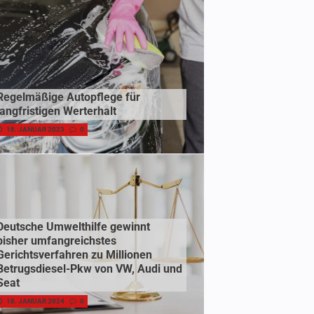
Regelmäßige Autopflege für
langfristigen Werterhalt
18. JANUAR 2023
0
Deutsche Umwelthilfe gewinnt
bisher umfangreichstes
Gerichtsverfahren zu Millionen
Betrugsdiesel-Pkw von VW, Audi und
Seat
18. JANUAR 2024
0