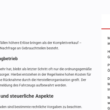
M
elfällen höhere Erlöse bringen als der Komplettverkauf –
i
e Nachfrage an Gebrauchtteilen besteht.
H
G
ngbetrieb
P
hr hat, bleibt als letzter Schritt oft nur die ordnungsgemäße
Ö
sorger. Hierbei entstehen in der Regel keine hohen Kosten für
D
ne Rücknahme durch die Herstellerorganisation greift. Der
M
Abmeldung des Fahrzeugs aufbewahrt werden.
I
und steuerliche Aspekte
M
w
aden sind bestimmte rechtliche Vorgaben zu beachten.
G