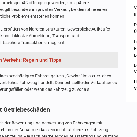
ahrheitsgemäß offengelegt werden, um spätere
V
 gilt besonders im privaten Verkauf, bei dem ohne einen
R
htliche Probleme entstehen können.
D
, profitiert von klareren Strukturen: Gewerbliche Aufkäufer
Ü
cklung inklusive Abmeldung, Transport und
L
htssichere Transaktion ermöglicht.
R
L
n Verkehr: Regeln und Tipps
D
V
 eines beschädigten Fahrzeugs kein „Gewinn“ im steuerlichen
U
ewerbliches Fahrzeug handelt. Dennoch sollte der Verkaufserlös
V
herungsfällen oder wenn das Fahrzeug zuvor als
t Getriebeschäden
tlich der Bewertung und Verwertung von Fahrzeugen mit
eht in der Annahme, dass ein nicht fahrbereites Fahrzeug
nes Fahrzeugs – je nach Marke, Modell, Ausstattung und Zustand