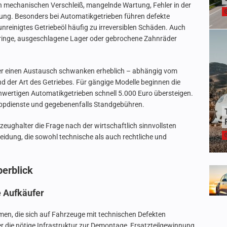
ch mechanischen Verschleiß, mangelnde Wartung, Fehler in der
ung. Besonders bei Automatikgetrieben führen defekte
nreinigtes Getriebeöl häufig zu irreversiblen Schäden. Auch
ringe, ausgeschlagene Lager oder gebrochene Zahnräder
der einen Austausch schwanken erheblich – abhängig vom
der Art des Getriebes. Für gängige Modelle beginnen die
hwertigen Automatikgetrieben schnell 5.000 Euro übersteigen.
ppdienste und gegebenenfalls Standgebühren.
rzeughalter die Frage nach der wirtschaftlich sinnvollsten
eidung, die sowohl technische als auch rechtliche und
erblick
e Aufkäufer
hmen, die sich auf Fahrzeuge mit technischen Defekten
ber die nötige Infrastruktur zur Demontage, Ersatzteilgewinnung