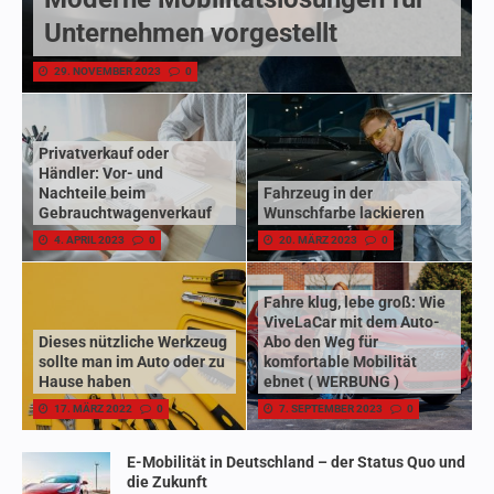
Unternehmen vorgestellt
29. NOVEMBER 2023
0
Privatverkauf oder
Händler: Vor- und
Nachteile beim
Fahrzeug in der
Gebrauchtwagenverkauf
Wunschfarbe lackieren
4. APRIL 2023
0
20. MÄRZ 2023
0
Fahre klug, lebe groß: Wie
ViveLaCar mit dem Auto-
Dieses nützliche Werkzeug
Abo den Weg für
sollte man im Auto oder zu
komfortable Mobilität
Hause haben
ebnet ( WERBUNG )
17. MÄRZ 2022
0
7. SEPTEMBER 2023
0
E-Mobilität in Deutschland – der Status Quo und
die Zukunft