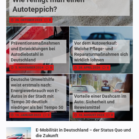
Autoteppich?
26. OKTOBER 2023
0
Präventionsmaßnahmen
Vor dem Autoverkauf:
und Entwicklungen bei
Welche Pflege- und
Autodiebstahl in
Reparaturmaßnahmen sich
Deutschland
wirklich lohnen
5. NOVEMBER 2024
0
28. APRIL 2026
0
Deutsche Umwelthilfe
weist erstmals nach:
Energieverbrauch von E-
Autos in der Stadt mit
Vorteile einer Dashcam im
Tempo 30 deutlich
Auto: Sicherheit und
niedriger als bei Tempo 50
Beweismittel
16. JANUAR 2023
0
16. AUGUST 2023
0
E-Mobilität in Deutschland – der Status Quo und
die Zukunft