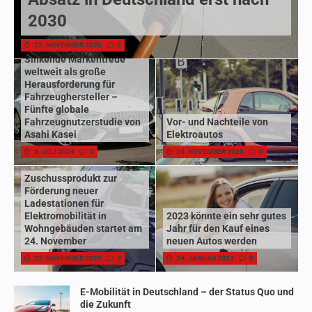
2030
22. NOVEMBER 2020
0
Sinkende Markentreue
weltweit als große
Herausforderung für
Fahrzeughersteller –
Fünfte globale
Fahrzeugnutzerstudie von
Vor- und Nachteile von
Asahi Kasei
Elektroautos
9. JULI 2024
0
24. NOVEMBER 2020
0
Zuschussprodukt zur
Förderung neuer
Ladestationen für
Elektromobilität in
2023 könnte ein sehr gutes
Wohngebäuden startet am
Jahr für den Kauf eines
24. November
neuen Autos werden
22. NOVEMBER 2020
0
24. JANUAR 2023
0
E-Mobilität in Deutschland – der Status Quo und
die Zukunft