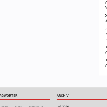
V
R
D
Ü
L
R
L
D
V
U
V
AGWÖRTER
ARCHIV
Juli 2026