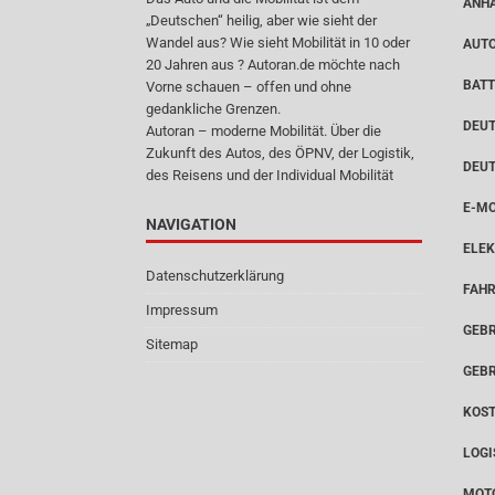
ANH
„Deutschen“ heilig, aber wie sieht der
Wandel aus? Wie sieht Mobilität in 10 oder
AUT
20 Jahren aus ? Autoran.de möchte nach
BATT
Vorne schauen – offen und ohne
gedankliche Grenzen.
DEUT
Autoran – moderne Mobilität. Über die
Zukunft des Autos, des ÖPNV, der Logistik,
DEU
des Reisens und der Individual Mobilität
E-MO
NAVIGATION
ELEK
Datenschutzerklärung
FAH
Impressum
GEB
Sitemap
GEB
KOS
LOGI
MOT