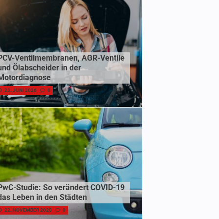
PCV-Ventilmembranen, AGR-Ventile
und Ölabscheider in der
Motordiagnose
23. JUNI 2026
0
PwC-Studie: So verändert COVID-19
das Leben in den Städten
22. NOVEMBER 2020
0