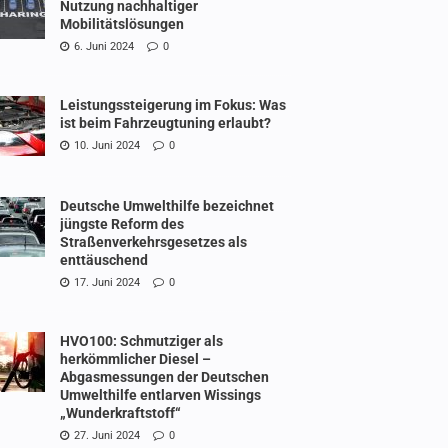
Nutzung nachhaltiger
Mobilitätslösungen
6. Juni 2024
0
Leistungssteigerung im Fokus: Was
ist beim Fahrzeugtuning erlaubt?
10. Juni 2024
0
Deutsche Umwelthilfe bezeichnet
jüngste Reform des
Straßenverkehrsgesetzes als
enttäuschend
17. Juni 2024
0
HVO100: Schmutziger als
herkömmlicher Diesel –
Abgasmessungen der Deutschen
Umwelthilfe entlarven Wissings
„Wunderkraftstoff“
27. Juni 2024
0