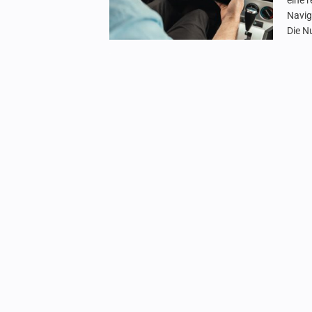
eine 
Navig
Die N