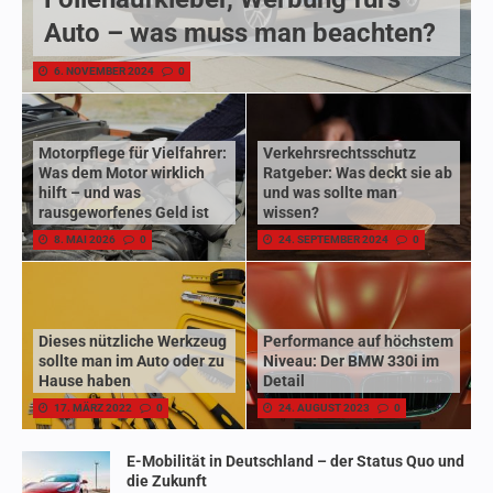
Auto – was muss man beachten?
6. NOVEMBER 2024
0
Motorpflege für Vielfahrer:
Verkehrsrechtsschutz
Was dem Motor wirklich
Ratgeber: Was deckt sie ab
hilft – und was
und was sollte man
rausgeworfenes Geld ist
wissen?
8. MAI 2026
0
24. SEPTEMBER 2024
0
Dieses nützliche Werkzeug
Performance auf höchstem
sollte man im Auto oder zu
Niveau: Der BMW 330i im
Hause haben
Detail
17. MÄRZ 2022
0
24. AUGUST 2023
0
E-Mobilität in Deutschland – der Status Quo und
die Zukunft