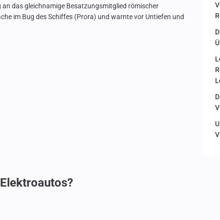
V
an das gleichnamige Besatzungsmitglied römischer
R
ache im Bug des Schiffes (Prora) und warnte vor Untiefen und
D
Ü
L
R
L
D
V
U
V
 Elektroautos?