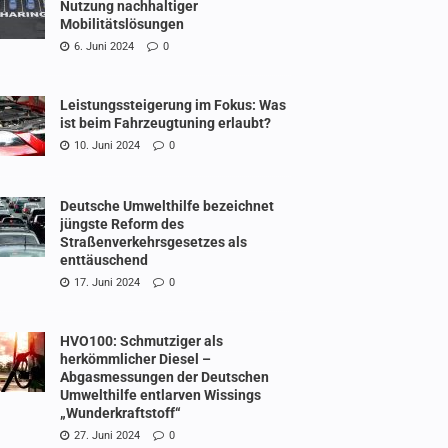
Nutzung nachhaltiger
Mobilitätslösungen
6. Juni 2024
0
Leistungssteigerung im Fokus: Was
ist beim Fahrzeugtuning erlaubt?
10. Juni 2024
0
Deutsche Umwelthilfe bezeichnet
jüngste Reform des
Straßenverkehrsgesetzes als
enttäuschend
17. Juni 2024
0
HVO100: Schmutziger als
herkömmlicher Diesel –
Abgasmessungen der Deutschen
Umwelthilfe entlarven Wissings
„Wunderkraftstoff“
27. Juni 2024
0