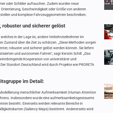
ehmer oder Schilder auftauchen. Zudem wurden neue
, Orientierung, Geschwindigkeit oder Größe von anderen
rstellen und komplexe Fahrzeuggeometrien beschreiben.
 robuster und sicherer gelöst
 welches in der Lage ist, andere Verkehrsteilnehmer im
Zustand über die Zeit zu schätzen. „Diese Methoden sorgen
nter, robuster und sicherer gelöst werden können. Sie liefern
isierten und autonomen Fahren“, sagt Kerstin Schill. „Das
 gewinnbringende Kooperation von universitärer und
. Der Standort Deutschland wird durch Projekte wie PRORETA
itsgruppe im Detail:
 Modellierung menschlicher Aufmerksamkeit (Human Attention
hrens. Insbesondere wurde eine aufmerksamkeitsgesteuerte
enten besteht. Einerseits werden relevante Bereiche in
lligkeitskarten (Saliency Maps) bestimmt. Andererseits wird