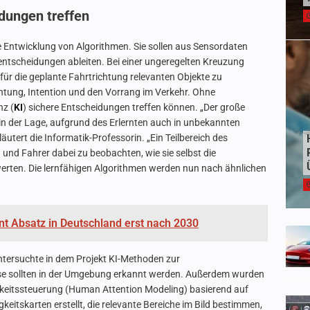
dungen treffen
 Entwicklung von Algorithmen. Sie sollen aus Sensordaten
entscheidungen ableiten. Bei einer ungeregelten Kreuzung
 für die geplante Fahrtrichtung relevanten Objekte zu
htung, Intention und den Vorrang im Verkehr. Ohne
nz (
KI
) sichere Entscheidungen treffen können. „Der große
se in der Lage, aufgrund des Erlernten auch in unbekannten
läutert die Informatik-Professorin. „Ein Teilbereich des
 und Fahrer dabei zu beobachten, wie sie selbst die
rten. Die lernfähigen Algorithmen werden nun nach ähnlichen
ent Absatz in Deutschland erst nach 2030
ntersuchte in dem Projekt KI-Methoden zur
e sollten in der Umgebung erkannt werden. Außerdem wurden
eitssteuerung (Human Attention Modeling) basierend auf
eitskarten erstellt, die relevante Bereiche im Bild bestimmen,