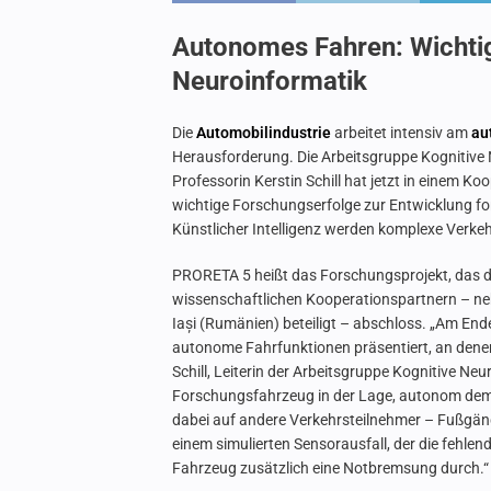
Autonomes Fahren: Wichtig
Neuroinformatik
Die
Automobilindustrie
arbeitet intensiv am
au
Herausforderung. Die Arbeitsgruppe Kognitive 
Professorin Kerstin Schill hat jetzt in einem K
wichtige Forschungserfolge zur Entwicklung for
Künstlicher Intelligenz werden komplexe Verke
PRORETA 5 heißt das Forschungsprojekt, das de
wissenschaftlichen Kooperationspartnern – ne
Iași (Rumänien) beteiligt – abschloss. „Am En
autonome Fahrfunktionen präsentiert, an denen 
Schill, Leiterin der Arbeitsgruppe Kognitive Ne
Forschungsfahrzeug in der Lage, autonom dem S
dabei auf andere Verkehrsteilnehmer – Fußgän
einem simulierten Sensorausfall, der die fehlen
Fahrzeug zusätzlich eine Notbremsung durch.“