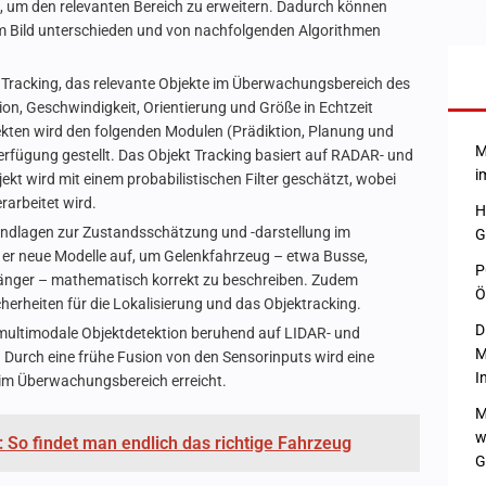
ert, um den relevanten Bereich zu erweitern. Dadurch können
im Bild unterschieden und von nachfolgenden Algorithmen
 Tracking, das relevante Objekte im Überwachungsbereich des
n, Geschwindigkeit, Orientierung und Größe in Echtzeit
ekten wird den folgenden Modulen (Prädiktion, Planung und
M
erfügung gestellt. Das Objekt Tracking basiert auf RADAR- und
i
kt wird mit einem probabilistischen Filter geschätzt, wobei
rarbeitet wird.
H
rundlagen zur Zustandsschätzung und -darstellung im
G
 er neue Modelle auf, um Gelenkfahrzeug – etwa Busse,
P
nger – mathematisch korrekt zu beschreiben. Zudem
Ö
erheiten für die Lokalisierung und das Objektracking.
D
multimodale Objektdetektion beruhend auf LIDAR- und
M
Durch eine frühe Fusion von den Sensorinputs wird eine
I
 im Überwachungsbereich erreicht.
M
w
 So findet man endlich das richtige Fahrzeug
G