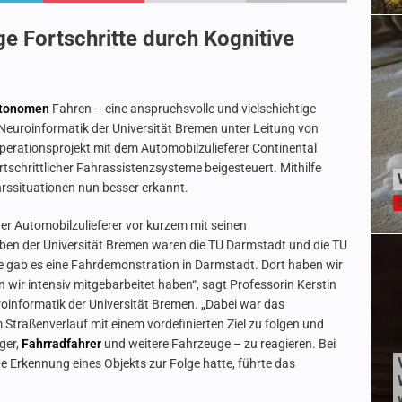
e Fortschritte durch Kognitive
tonomen
Fahren – eine anspruchsvolle und vielschichtige
Neuroinformatik der Universität Bremen unter Leitung von
ooperationsprojekt mit dem Automobilzulieferer Continental
tschrittlicher Fahrassistenzsysteme beigesteuert. Mithilfe
hrssituationen nun besser erkannt.
r Automobilzulieferer vor kurzem mit seinen
ben der Universität Bremen waren die TU Darmstadt und die TU
de gab es eine Fahrdemonstration in Darmstadt. Dort haben wir
wir intensiv mitgebarbeitet haben“, sagt Professorin Kerstin
uroinformatik der Universität Bremen. „Dabei war das
traßenverlauf mit einem vordefinierten Ziel zu folgen und
ger,
Fahrradfahrer
und weitere Fahrzeuge – zu reagieren. Bei
de Erkennung eines Objekts zur Folge hatte, führte das