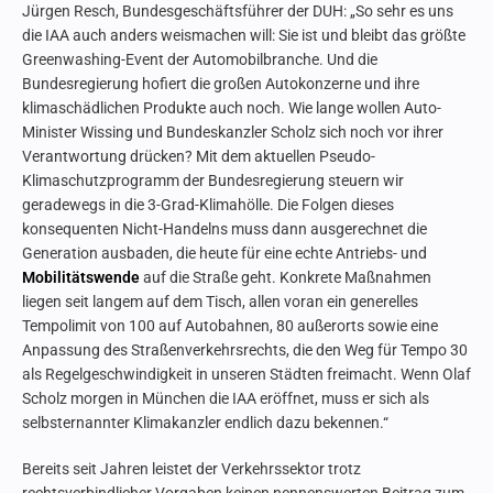
Jürgen Resch, Bundesgeschäftsführer der DUH: „So sehr es uns
die IAA auch anders weismachen will: Sie ist und bleibt das größte
Greenwashing-Event der Automobilbranche. Und die
Bundesregierung hofiert die großen Autokonzerne und ihre
klimaschädlichen Produkte auch noch. Wie lange wollen Auto-
Minister Wissing und Bundeskanzler Scholz sich noch vor ihrer
Verantwortung drücken? Mit dem aktuellen Pseudo-
Klimaschutzprogramm der Bundesregierung steuern wir
geradewegs in die 3-Grad-Klimahölle. Die Folgen dieses
konsequenten Nicht-Handelns muss dann ausgerechnet die
Generation ausbaden, die heute für eine echte Antriebs- und
Mobilitätswende
auf die Straße geht. Konkrete Maßnahmen
liegen seit langem auf dem Tisch, allen voran ein generelles
Tempolimit von 100 auf Autobahnen, 80 außerorts sowie eine
Anpassung des Straßenverkehrsrechts, die den Weg für Tempo 30
als Regelgeschwindigkeit in unseren Städten freimacht. Wenn Olaf
Scholz morgen in München die IAA eröffnet, muss er sich als
selbsternannter Klimakanzler endlich dazu bekennen.“
Bereits seit Jahren leistet der Verkehrssektor trotz